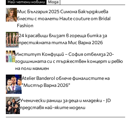
Най-четени новини
Мода
Мис България 2025 Симона Бакърджиева
блести с тоалети Haute couture от Bridal
Fashion
24 красавици влизат в гореща битка за
престижната титла Мис Варна 2026
Институт Конфуций – София отбеляза 20-
годишнината си с тържествен концерт и ревю
на поли мамиен
Atelier Banderol облече финалистите на
"Мистър Варна 2026"
Ученически раници за деца и младежи - JD
представя най-яките модели