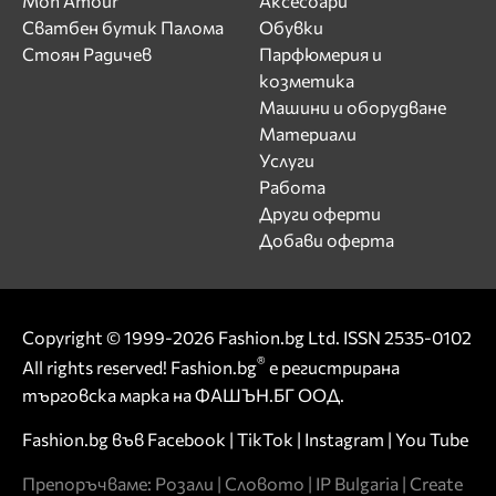
Mon Amour
Аксесоари
Сватбен бутик Палома
Обувки
Стоян Радичев
Парфюмерия и
козметика
Машини и оборудване
Материали
Услуги
Работа
Други оферти
Добави оферта
Copyright © 1999-2026 Fashion.bg Ltd. ISSN 2535-0102
®
All rights reserved! Fashion.bg
е регистрирана
търговска марка на ФАШЪН.БГ ООД.
Fashion.bg във
Facebook
|
TikTok
|
Instagram
|
You Tube
Препоръчваме:
Розали
|
Словото
|
IP Bulgaria
|
Create