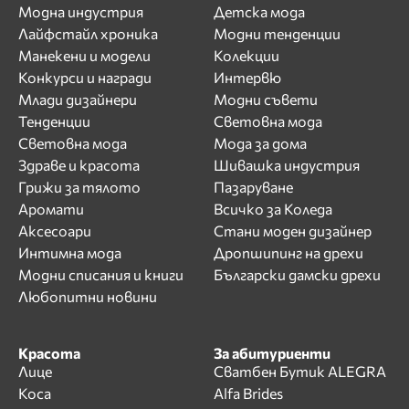
Модна индустрия
Детска мода
Лайфстайл хроника
Модни тенденции
Манекени и модели
Колекции
Конкурси и награди
Интервю
Млади дизайнери
Модни съвети
Тенденции
Световна мода
Световна мода
Мода за дома
Здраве и красота
Шивашка индустрия
Грижи за тялото
Пазаруване
Аромати
Всичко за Коледа
Аксесоари
Стани моден дизайнер
Интимна мода
Дропшипинг на дрехи
Модни списания и книги
Български дамски дрехи
Любопитни новини
Красота
За абитуриенти
Лице
Сватбен Бутик ALEGRA
Коса
Alfa Brides