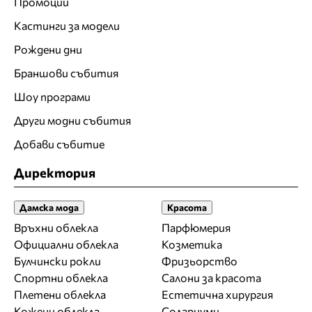
Промоции
Кастинги за модели
Рождени дни
Браншови събития
Шоу програми
Други модни събития
Добави събитие
Директория
Дамска мода
Красота
Връхни облекла
Парфюмерия
Официални облекла
Козметика
Булчински рокли
Фризьорство
Спортни облекла
Салони за красота
Плетени облекла
Естетична хирургия
Кожени облекла
Солариуми