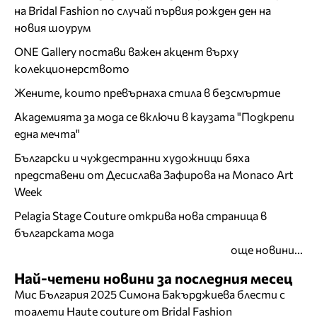
на Bridal Fashion по случай първия рожден ден на
новия шоурум
ONE Gallery постави важен акцент върху
колекционерството
Жените, които превърнаха стила в безсмъртие
Академията за мода се включи в каузата "Подкрепи
една мечта"
Български и чуждестранни художници бяха
представени от Десислава Зафирова на Monaco Art
Week
Pelagia Stage Couture открива нова страница в
българската мода
още новини...
Най-четени новини за последния месец
Мис България 2025 Симона Бакърджиева блести с
тоалети Haute couture от Bridal Fashion