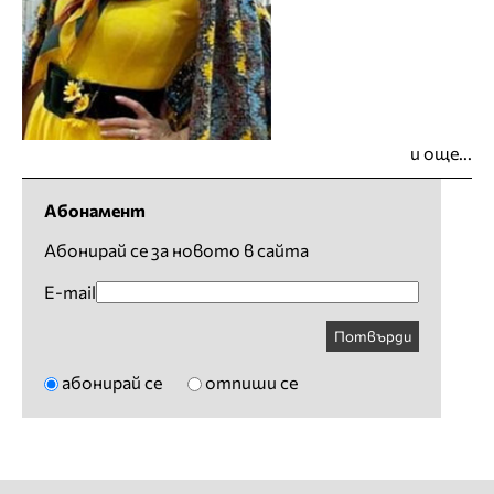
и още...
Абонамент
Абонирай се за новото в сайта
E-mail
Потвърди
абонирай се
отпиши се