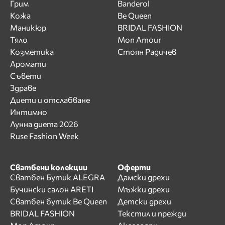
Грим
Banderol
Кожа
Be Queen
Маникюр
BRIDAL FASHION
Тяло
Mon Amour
Козметика
Стоян Радичев
Аромати
Съвети
Здраве
Диети и отслабване
Интимно
Лунна диета 2026
Ruse Fashion Week
Сватбени колекции
Оферти
Сватбен Бутик ALEGRA
Дамски дрехи
Бучински салон ARETI
Мъжки дрехи
Сватбен бутик Be Queen
Детски дрехи
BRIDAL FASHION
Текстил и прежди