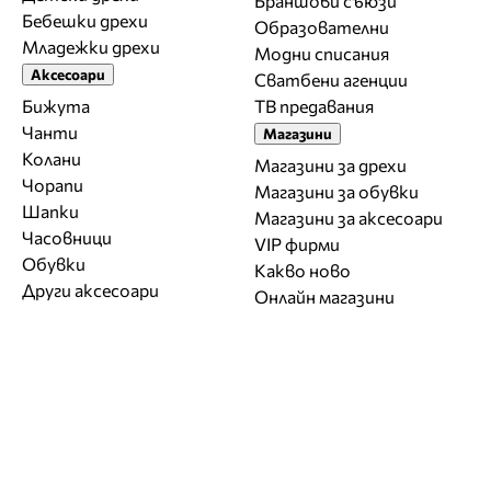
Браншови съюзи
Бебешки дрехи
Образователни
Младежки дрехи
Модни списания
Аксесоари
Сватбени агенции
Бижута
ТВ предавания
Чанти
Магазини
Колани
Магазини за дрехи
Чорапи
Магазини за обувки
Шапки
Магазини за aксесоари
Часовници
VIP фирми
Обувки
Какво ново
Други аксесоари
Онлайн магазини