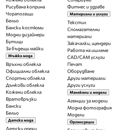
Рисувана коприна
Фитнес и здраве
Чорапогащи
Материали и услуги
Бельо
Текстил
Бански костюми
Спомагателни
Модни дизайнери
материали
Бутици
Закачалки, щендери
За бъдещи майки
Работа на ишлеме
Мъжка мода
CAD/CAM услуги
Връхни облекла
Печат
Официални облекла
Оборудване
Спортни облекла
Други материали
Дънкови облекла
Други услуги
Кожени облекла
Манекени и модели
Вратовръзки
Агенции за модели
Бански
Модна фотография
Бельо
Модели
Детска мода
Организации
Детски дрехи