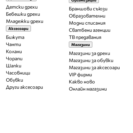
Детски дрехи
Браншови съюзи
Бебешки дрехи
Образователни
Младежки дрехи
Модни списания
Аксесоари
Сватбени агенции
Бижута
ТВ предавания
Чанти
Магазини
Колани
Магазини за дрехи
Чорапи
Магазини за обувки
Шапки
Магазини за aксесоари
Часовници
VIP фирми
Обувки
Какво ново
Други аксесоари
Онлайн магазини