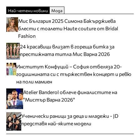
Най-четени новини
Мода
Мис България 2025 Симона Бакърджиева
блести с тоалети Haute couture от Bridal
Fashion
24 красавици влизат в гореща битка за
престижната титла Мис Варна 2026
Институт Конфуций – София отбеляза 20-
годишнината си с тържествен концерт и ревю
на поли мамиен
Atelier Banderol облече финалистите на
"Мистър Варна 2026"
Ученически раници за деца и младежи - JD
представя най-яките модели