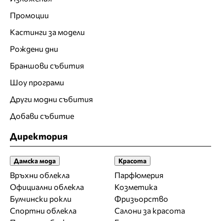
Промоции
Кастинги за модели
Рождени дни
Браншови събития
Шоу програми
Други модни събития
Добави събитие
Директория
Дамска мода
Красота
Връхни облекла
Парфюмерия
Официални облекла
Козметика
Булчински рокли
Фризьорство
Спортни облекла
Салони за красота