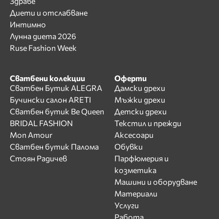
Здраве
Диети и отслабване
Интимно
Лунна диета 2026
Ruse Fashion Week
Сватбени колекции
Оферти
Сватбен Бутик ALEGRA
Дамски дрехи
Бучински салон ARETI
Мъжки дрехи
Сватбен бутик Be Queen
Детски дрехи
BRIDAL FASHION
Текстил и прежди
Mon Amour
Аксесоари
Сватбен бутик Палома
Обувки
Стоян Радичев
Парфюмерия и
козметика
Машини и оборудване
Материали
Услуги
Работа