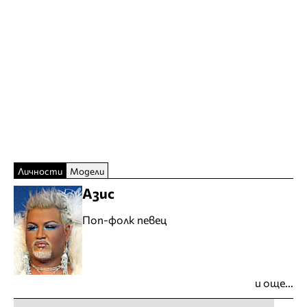
Личности
Модели
Азис
Поп-фолк певец
и още...