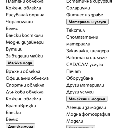
Плетени облекла
Естетична хирургия
Кожени облекла
Солариуми
Рисувана коприна
Фитнес и здраве
Чорапогащи
Материали и услуги
Бельо
Текстил
Бански костюми
Спомагателни
Модни дизайнери
материали
Бутици
Закачалки, щендери
За бъдещи майки
Работа на ишлеме
Мъжка мода
CAD/CAM услуги
Връхни облекла
Печат
Официални облекла
Оборудване
Спортни облекла
Други материали
Дънкови облекла
Други услуги
Кожени облекла
Манекени и модели
Вратовръзки
Агенции за модели
Бански
Модна фотография
Бельо
Модели
Детска мода
Организации