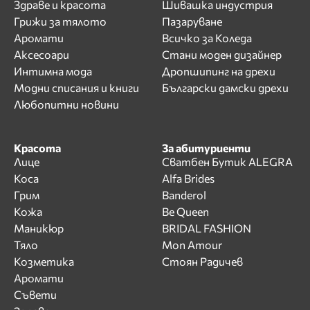
Здраве и красота
Шивашка индустрия
Грижи за тялото
Пазаруване
Аромати
Всичко за Коледа
Аксесоари
Стани моден дизайнер
Интимна мода
Дропшипинг на дрехи
Модни списания и книги
Български дамски дрехи
Любопитни новини
Красота
За абитуриенти
Лице
Сватбен Бутик ALEGRA
Коса
Alfa Brides
Грим
Banderol
Кожа
Be Queen
Маникюр
BRIDAL FASHION
Тяло
Mon Amour
Козметика
Стоян Радичев
Аромати
Съвети