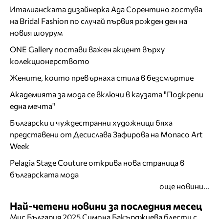
Италианската дизайнерка Ада Сорентино гостува
на Bridal Fashion по случай първия рожден ден на
новия шоурум
ONE Gallery постави важен акцент върху
колекционерството
Жените, които превърнаха стила в безсмъртие
Академията за мода се включи в каузата "Подкрепи
една мечта"
Български и чуждестранни художници бяха
представени от Десислава Зафирова на Monaco Art
Week
Pelagia Stage Couture открива нова страница в
българската мода
още новини...
Най-четени новини за последния месец
Мис България 2025 Симона Бакърджиева блести с