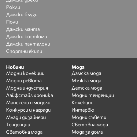
Рокли
Дамски блузи
Поли
Дамски манта
Дамски костюми
Дамски панталони
Спортни екипи
Новини
Мода
Модни колекции
Дамска мода
Модни ревюта
Мъжка мода
Модна индустрия
Детска мода
Лайфстайл хроника
Модни тенденции
Манекени и модели
Колекции
Конкурси и награди
Интервю
Млади дизайнери
Модни съвети
Тенденции
Световна мода
Световна мода
Мода за дома