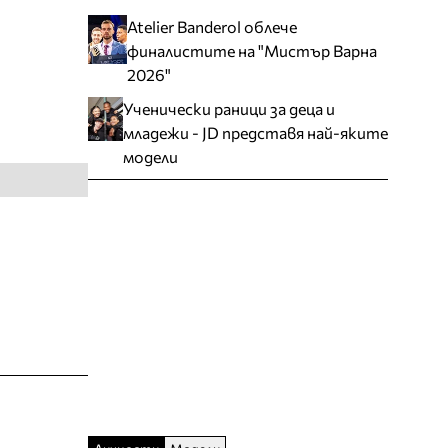
Atelier Banderol облече
финалистите на "Мистър Варна
2026"
Ученически раници за деца и
младежи - JD представя най-яките
модели