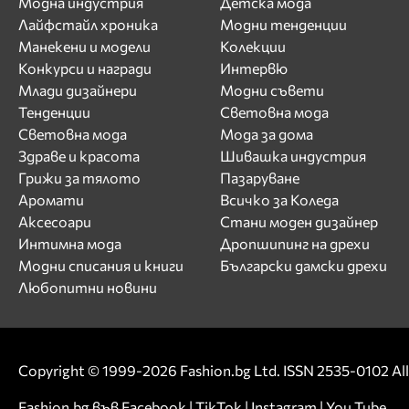
Модна индустрия
Детска мода
Лайфстайл хроника
Модни тенденции
Манекени и модели
Колекции
Конкурси и награди
Интервю
Млади дизайнери
Модни съвети
Тенденции
Световна мода
Световна мода
Мода за дома
Здраве и красота
Шивашка индустрия
Грижи за тялото
Пазаруване
Аромати
Всичко за Коледа
Аксесоари
Стани моден дизайнер
Интимна мода
Дропшипинг на дрехи
Модни списания и книги
Български дамски дрехи
Любопитни новини
Copyright © 1999-2026 Fashion.bg Ltd. ISSN 2535-0102 All 
Fashion.bg във
Facebook
|
TikTok
|
Instagram
|
You Tube