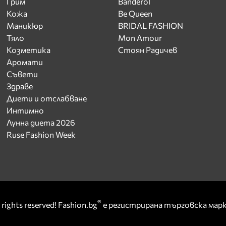
Грим
Banderol
Кожа
Be Queen
Маникюр
BRIDAL FASHION
Тяло
Mon Amour
Козметика
Стоян Радичев
Аромати
Съвети
Здраве
Диети и отслабване
Интимно
Лунна диета 2026
Ruse Fashion Week
®
rights reserved! Fashion.bg
е регистрирана търговска ма