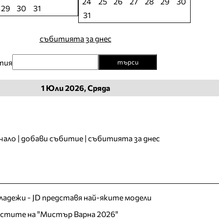
24
25
26
27
28
29
30
29
30
31
31
събитията за днес
тия
търси
1
Юли
2026, Сряда
чало
|
добави събитие
|
събитията за днес
младежи - JD представя най-яките модели
листите на "Мистър Варна 2026"