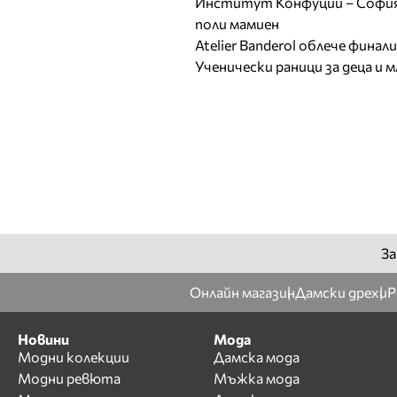
Институт Конфуций – София 
поли мамиен
Atelier Banderol облече фина
Ученически раници за деца и 
За
Онлайн магазин
Дамски дрехи
Р
Новини
Мода
Модни колекции
Дамска мода
Модни ревюта
Мъжка мода