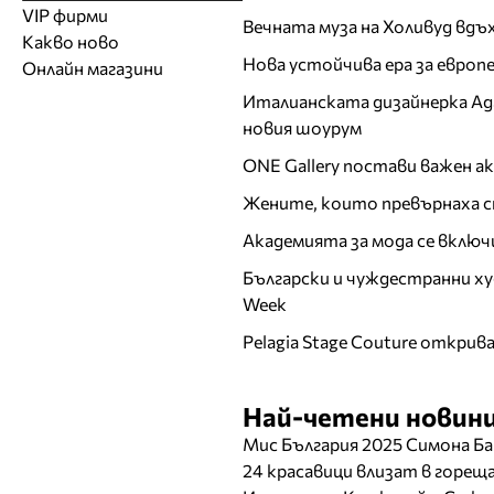
Модели
Образователни
Бански костюми
VIP фирми
Магазини за дрехи
Обувки
Вечната муза на Холивуд вдъ
Работа на ишлеме
Солариуми
Какво ново
Модни списания
Модни дизайнери
Магазини за обувки
Други аксесоари
CAD/CAM услуги
Фитнес и здраве
Нова устойчива ера за евро
Онлайн магазини
Сватбени агенции
Бутици
Магазини за aксесоари
Печат
Италианската дизайнерка Ада 
ТВ предавания
За бъдещи майки
Оборудване
новия шоурум
Други материали
ONE Gallery постави важен 
Други услуги
Жените, които превърнаха с
Академията за мода се включ
Български и чуждестранни ху
Week
Pelagia Stage Couture открив
Най-четени новини
Мис България 2025 Симона Ба
24 красавици влизат в горе