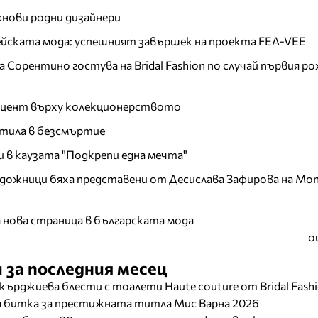
хнови родни дизайнери
пейската мода: успешният завършек на проекта FEA-VEE
Сорентино гостува на Bridal Fashion по случай първия ро
акцент върху колекционерството
тила в безсмъртие
и в каузата "Подкрепи една мечта"
дожници бяха представени от Десислава Зафирова на Mon
а нова страница в българската мода
о
 за последния месец
кърджиева блести с тоалети Haute couture от Bridal Fash
ща битка за престижната титла Мис Варна 2026