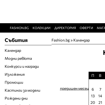
FASHION.BG
КОЛЕКЦИИ
ДИРЕКТОРИЯ
ОФЕРТИ
МАГ
Събития
Fashion.bg
»
Календар
Календар
Модни ревюта
Конкурси и награди
Изложения
П
В
Промоции
предишен месец
6
7
Кастинги за модели
13
14
Рождени дни
20
21