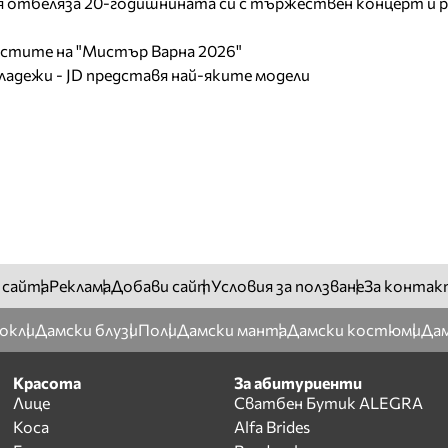
отбеляза 20-годишнината си с тържествен концерт и р
листите на "Мистър Варна 2026"
младежи - JD представя най-яките модели
 сайта
Реклама
Добави сайт
Условия за ползване
За контак
окли
Дамски блузи
Поли
Дамски манта
Дамски костюми
Дам
Красота
За абитуриенти
Лице
Сватбен Бутик ALEGRA
Коса
Alfa Brides