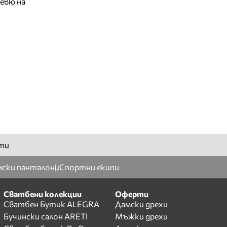
евю на
ти
ски панталони
Спортни екипи
Сватбени колекции
Оферти
Сватбен Бутик ALEGRA
Дамски дрехи
Бучински салон ARETI
Мъжки дрехи