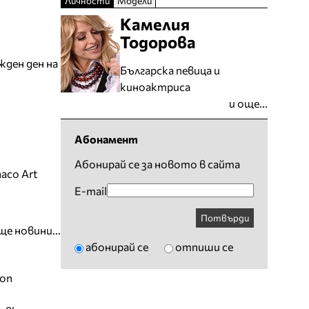
Личности
Модели
Камелия
Тодорова
жден ден на
Българска певица и
киноактриса
и още...
Абонамент
Абонирай се за новото в сайта
aco Art
E-mail
Потвърди
ще новини...
абонирай се
отпиши се
ion