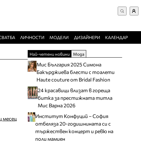
ВХОД за потребители
Търси в сайта
Забравена парола
СВАТБА
ЛИЧНОСТИ
МОДЕЛИ
ДИЗАЙНЕРИ
КАЛЕНДАР
Регистрация
Най-четени новини
Мода
Добавяне на фирма
Мис България 2025 Симона
Защо да се регистрирам
Бакърджиева блести с тоалети
Haute couture от Bridal Fashion
24 красавици влизат в гореща
битка за престижната титла
Мис Варна 2026
Институт Конфуций – София
щ месец
отбеляза 20-годишнината си с
тържествен концерт и ревю на
поли мамиен