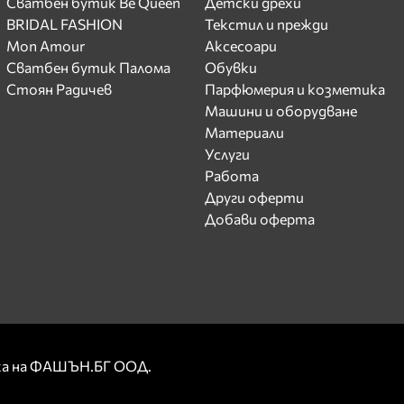
Сватбен бутик Be Queen
Детски дрехи
BRIDAL FASHION
Текстил и прежди
Mon Amour
Аксесоари
Сватбен бутик Палома
Обувки
Стоян Радичев
Парфюмерия и козметика
Машини и оборудване
Материали
Услуги
Работа
Други оферти
Добави оферта
рка на ФАШЪН.БГ ООД.