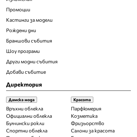
Промоции
Кастинги за модели
Рождени дни
Браншови събития
Шоу програми
Други модни събития
Добави събитие
Директория
Дамска мода
Красота
Връхни облекла
Парфюмерия
Официални облекла
Козметика
Булчински рокли
Фризьорство
Спортни облекла
Салони за красота