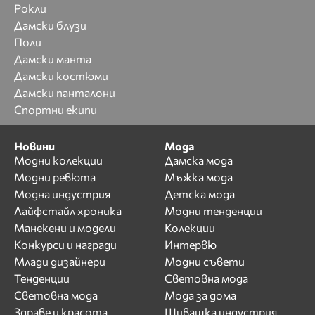
Рокли
Дамски блузи
Поли
Дамски манта
Дамски костюми
Дамски панталони
Спортни екипи
Новини
Мода
Модни колекции
Дамска мода
Модни ревюта
Мъжка мода
Модна индустрия
Детска мода
Лайфстайл хроника
Модни тенденции
Манекени и модели
Колекции
Конкурси и награди
Интервю
Млади дизайнери
Модни съвети
Тенденции
Световна мода
Световна мода
Мода за дома
Здраве и красота
Шивашка индустрия