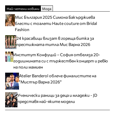
Най-четени новини
Мода
Мис България 2025 Симона Бакърджиева
блести с тоалети Haute couture от Bridal
Fashion
24 красавици влизат в гореща битка за
престижната титла Мис Варна 2026
Институт Конфуций – София отбеляза 20-
годишнината си с тържествен концерт и ревю
на поли мамиен
Atelier Banderol облече финалистите на
"Мистър Варна 2026"
Ученически раници за деца и младежи - JD
представя най-яките модели