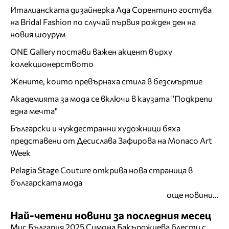
Италианската дизайнерка Ада Сорентино гостува
на Bridal Fashion по случай първия рожден ден на
новия шоурум
ONE Gallery постави важен акцент върху
колекционерството
Жените, които превърнаха стила в безсмъртие
Академията за мода се включи в каузата "Подкрепи
една мечта"
Български и чуждестранни художници бяха
представени от Десислава Зафирова на Monaco Art
Week
Pelagia Stage Couture открива нова страница в
българската мода
още новини...
Най-четени новини за последния месец
Мис България 2025 Симона Бакърджиева блести с