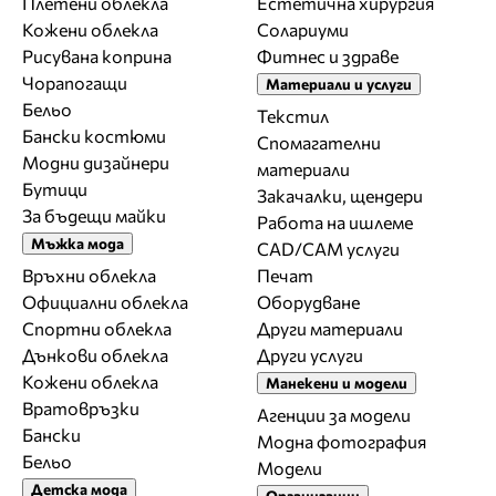
Плетени облекла
Естетична хирургия
Кожени облекла
Солариуми
Рисувана коприна
Фитнес и здраве
Чорапогащи
Материали и услуги
Бельо
Текстил
Бански костюми
Спомагателни
Модни дизайнери
материали
Бутици
Закачалки, щендери
За бъдещи майки
Работа на ишлеме
Мъжка мода
CAD/CAM услуги
Връхни облекла
Печат
Официални облекла
Оборудване
Спортни облекла
Други материали
Дънкови облекла
Други услуги
Кожени облекла
Манекени и модели
Вратовръзки
Агенции за модели
Бански
Модна фотография
Бельо
Модели
Детска мода
Организации