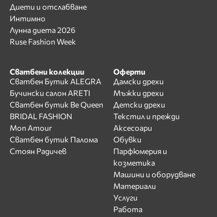
Диети и отслабване
Интимно
Лунна диета 2026
Ruse Fashion Week
Сватбени колекции
Оферти
Сватбен Бутик ALEGRA
Дамски дрехи
Бучински салон ARETI
Мъжки дрехи
Сватбен бутик Be Queen
Детски дрехи
BRIDAL FASHION
Текстил и прежди
Mon Amour
Аксесоари
Сватбен бутик Палома
Обувки
Стоян Радичев
Парфюмерия и
козметика
Машини и оборудване
Материали
Услуги
Работа