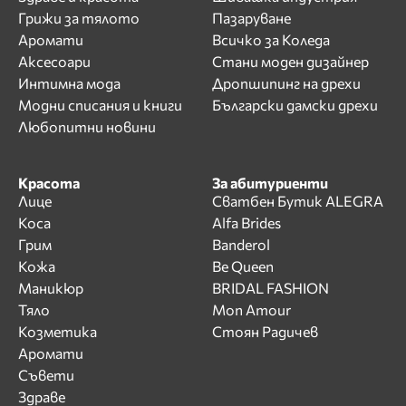
Грижи за тялото
Пазаруване
Аромати
Всичко за Коледа
Аксесоари
Стани моден дизайнер
Интимна мода
Дропшипинг на дрехи
Модни списания и книги
Български дамски дрехи
Любопитни новини
Красота
За абитуриенти
Лице
Сватбен Бутик ALEGRA
Коса
Alfa Brides
Грим
Banderol
Кожа
Be Queen
Маникюр
BRIDAL FASHION
Тяло
Mon Amour
Козметика
Стоян Радичев
Аромати
Съвети
Здраве