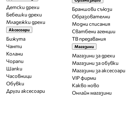
Детски дрехи
Браншови съюзи
Бебешки дрехи
Образователни
Младежки дрехи
Модни списания
Аксесоари
Сватбени агенции
Бижута
ТВ предавания
Чанти
Магазини
Колани
Магазини за дрехи
Чорапи
Магазини за обувки
Шапки
Магазини за aксесоари
Часовници
VIP фирми
Обувки
Какво ново
Други аксесоари
Онлайн магазини