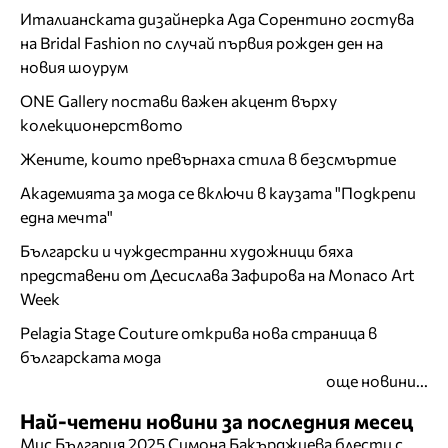
Италианската дизайнерка Ада Сорентино гостува
на Bridal Fashion по случай първия рожден ден на
новия шоурум
ONE Gallery постави важен акцент върху
колекционерството
Жените, които превърнаха стила в безсмъртие
Академията за мода се включи в каузата "Подкрепи
една мечта"
Български и чуждестранни художници бяха
представени от Десислава Зафирова на Monaco Art
Week
Pelagia Stage Couture открива нова страница в
българската мода
още новини...
Най-четени новини за последния месец
Мис България 2025 Симона Бакърджиева блести с