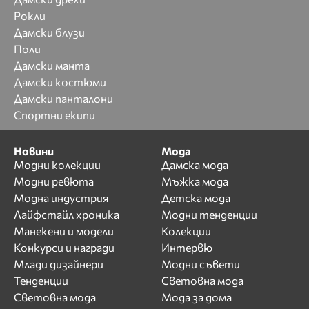
Рокли
Дамски блузи
Поли
Дамски манта
Дамски костюми
Дамски панталони
Спортни екипи
Новини
Мода
Модни колекции
Дамска мода
Модни ревюта
Мъжка мода
Модна индустрия
Детска мода
Лайфстайл хроника
Модни тенденции
Манекени и модели
Колекции
Конкурси и награди
Интервю
Млади дизайнери
Модни съвети
Тенденции
Световна мода
Световна мода
Мода за дома