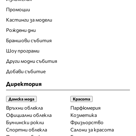
Промоции
Кастинги за модели
Рождени дни
Браншови събития
Шоу програми
Други модни събития
Добави събитие
Директория
Дамска мода
Красота
Връхни облекла
Парфюмерия
Официални облекла
Козметика
Булчински рокли
Фризьорство
Спортни облекла
Салони за красота