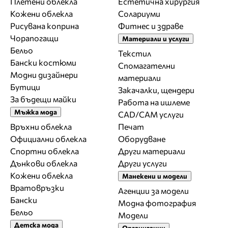
Плетени облекла
Естетична хирургия
Кожени облекла
Солариуми
Рисувана коприна
Фитнес и здраве
Чорапогащи
Материали и услуги
Бельо
Текстил
Бански костюми
Спомагателни
Модни дизайнери
материали
Бутици
Закачалки, щендери
За бъдещи майки
Работа на ишлеме
Мъжка мода
CAD/CAM услуги
Връхни облекла
Печат
Официални облекла
Оборудване
Спортни облекла
Други материали
Дънкови облекла
Други услуги
Кожени облекла
Манекени и модели
Вратовръзки
Агенции за модели
Бански
Модна фотография
Бельо
Модели
Детска мода
Организации