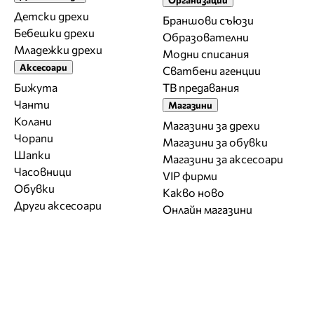
Детски дрехи
Браншови съюзи
Бебешки дрехи
Образователни
Младежки дрехи
Модни списания
Аксесоари
Сватбени агенции
Бижута
ТВ предавания
Чанти
Магазини
Колани
Магазини за дрехи
Чорапи
Магазини за обувки
Шапки
Магазини за aксесоари
Часовници
VIP фирми
Обувки
Какво ново
Други аксесоари
Онлайн магазини