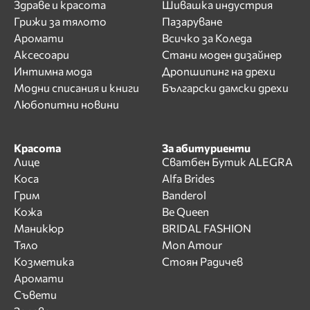
Здраве и красота
Шивашка индустрия
Грижи за тялото
Пазаруване
Аромати
Всичко за Коледа
Аксесоари
Стани моден дизайнер
Интимна мода
Дропшипинг на дрехи
Модни списания и книги
Български дамски дрехи
Любопитни новини
Красота
За абитуриенти
Лице
Сватбен Бутик ALEGRA
Коса
Alfa Brides
Грим
Banderol
Кожа
Be Queen
Маникюр
BRIDAL FASHION
Тяло
Mon Amour
Козметика
Стоян Радичев
Аромати
Съвети