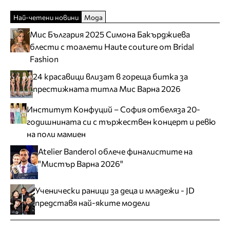
Най-четени новини
Мода
Мис България 2025 Симона Бакърджиева
блести с тоалети Haute couture от Bridal
Fashion
24 красавици влизат в гореща битка за
престижната титла Мис Варна 2026
Институт Конфуций – София отбеляза 20-
годишнината си с тържествен концерт и ревю
на поли мамиен
Atelier Banderol облече финалистите на
"Мистър Варна 2026"
Ученически раници за деца и младежи - JD
представя най-яките модели