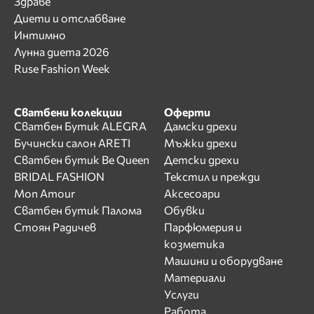
Здраве
Диети и отслабване
Интимно
Лунна диета 2026
Ruse Fashion Week
Сватбени колекции
Оферти
Сватбен Бутик ALEGRA
Дамски дрехи
Бучински салон ARETI
Мъжки дрехи
Сватбен бутик Be Queen
Детски дрехи
BRIDAL FASHION
Текстил и прежди
Mon Amour
Аксесоари
Сватбен бутик Палома
Обувки
Стоян Радичев
Парфюмерия и
козметика
Машини и оборудване
Материали
Услуги
Работа