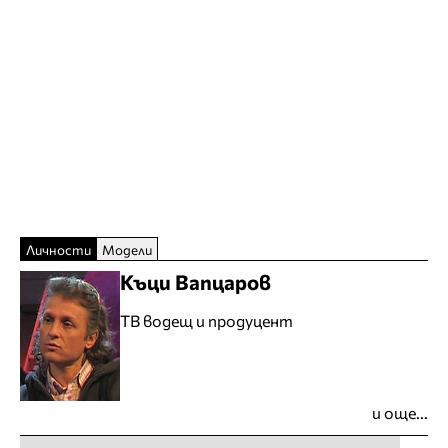
Личности
Модели
Къци Вапцаров
ТВ водещ и продуцент
и още...