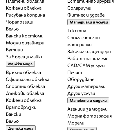
Плетени облекла
Естетична хирургия
Кожени облекла
Солариуми
Рисувана коприна
Фитнес и здраве
Чорапогащи
Материали и услуги
Бельо
Текстил
Бански костюми
Спомагателни
Модни дизайнери
материали
Бутици
Закачалки, щендери
За бъдещи майки
Работа на ишлеме
Мъжка мода
CAD/CAM услуги
Връхни облекла
Печат
Официални облекла
Оборудване
Спортни облекла
Други материали
Дънкови облекла
Други услуги
Кожени облекла
Манекени и модели
Вратовръзки
Агенции за модели
Бански
Модна фотография
Бельо
Модели
Детска мода
Организации