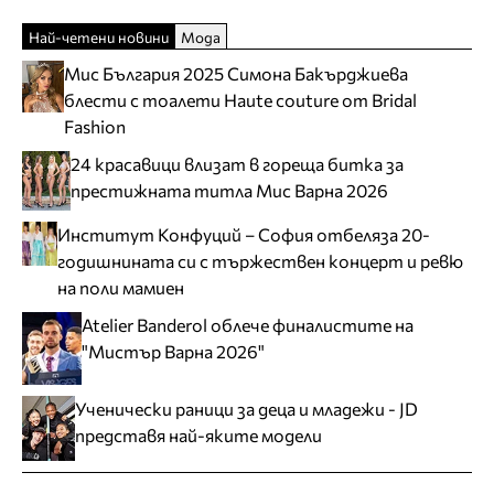
Най-четени новини
Мода
Мис България 2025 Симона Бакърджиева
блести с тоалети Haute couture от Bridal
Fashion
24 красавици влизат в гореща битка за
престижната титла Мис Варна 2026
Институт Конфуций – София отбеляза 20-
годишнината си с тържествен концерт и ревю
на поли мамиен
Atelier Banderol облече финалистите на
"Мистър Варна 2026"
Ученически раници за деца и младежи - JD
представя най-яките модели