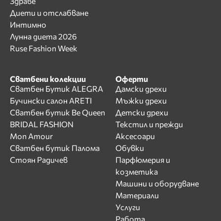
Здраве
Диети и отслабване
Интимно
Лунна диета 2026
Ruse Fashion Week
Сватбени колекции
Оферти
Сватбен Бутик ALEGRA
Дамски дрехи
Бучински салон ARETI
Мъжки дрехи
Сватбен бутик Be Queen
Детски дрехи
BRIDAL FASHION
Текстил и прежди
Mon Amour
Аксесоари
Сватбен бутик Палома
Обувки
Стоян Радичев
Парфюмерия и
козметика
Машини и оборудване
Материали
Услуги
Работа