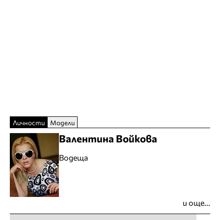
Личности
Модели
Валентина Войкова
Водеща
и още...