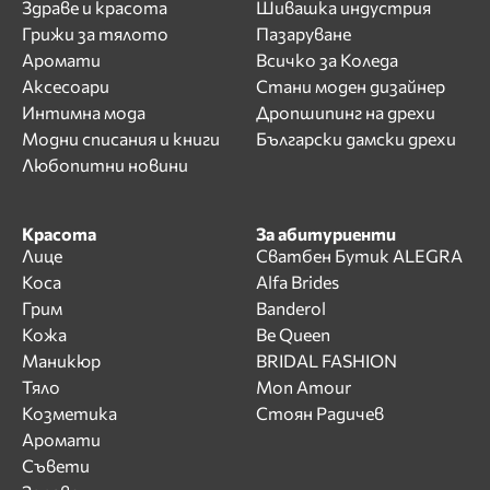
Здраве и красота
Шивашка индустрия
Грижи за тялото
Пазаруване
Аромати
Всичко за Коледа
Аксесоари
Стани моден дизайнер
Интимна мода
Дропшипинг на дрехи
Модни списания и книги
Български дамски дрехи
Любопитни новини
Красота
За абитуриенти
Лице
Сватбен Бутик ALEGRA
Коса
Alfa Brides
Грим
Banderol
Кожа
Be Queen
Маникюр
BRIDAL FASHION
Тяло
Mon Amour
Козметика
Стоян Радичев
Аромати
Съвети