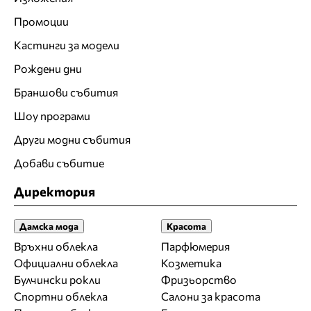
Промоции
Кастинги за модели
Рождени дни
Браншови събития
Шоу програми
Други модни събития
Добави събитие
Директория
Дамска мода
Красота
Връхни облекла
Парфюмерия
Официални облекла
Козметика
Булчински рокли
Фризьорство
Спортни облекла
Салони за красота