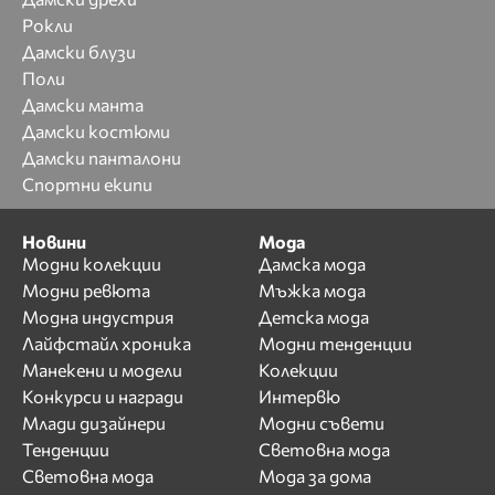
Рокли
Дамски блузи
Поли
Дамски манта
Дамски костюми
Дамски панталони
Спортни екипи
Новини
Мода
Модни колекции
Дамска мода
Модни ревюта
Мъжка мода
Модна индустрия
Детска мода
Лайфстайл хроника
Модни тенденции
Манекени и модели
Колекции
Конкурси и награди
Интервю
Млади дизайнери
Модни съвети
Тенденции
Световна мода
Световна мода
Мода за дома