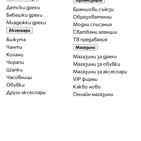
Детски дрехи
Браншови съюзи
Бебешки дрехи
Образователни
Младежки дрехи
Модни списания
Аксесоари
Сватбени агенции
Бижута
ТВ предавания
Чанти
Магазини
Колани
Магазини за дрехи
Чорапи
Магазини за обувки
Шапки
Магазини за aксесоари
Часовници
VIP фирми
Обувки
Какво ново
Други аксесоари
Онлайн магазини