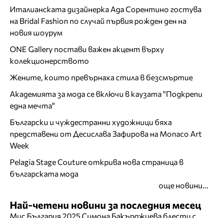
Италианската дизайнерка Ада Сорентино гостува
на Bridal Fashion по случай първия рожден ден на
новия шоурум
ONE Gallery постави важен акцент върху
колекционерството
Жените, които превърнаха стила в безсмъртие
Академията за мода се включи в каузата "Подкрепи
една мечта"
Български и чуждестранни художници бяха
представени от Десислава Зафирова на Monaco Art
Week
Pelagia Stage Couture открива нова страница в
българската мода
още новини...
Най-четени новини за последния месец
Мис България 2025 Симона Бакърджиева блести с