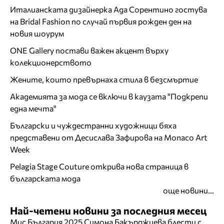
Италианската дизайнерка Ада Сорентино гостува
на Bridal Fashion по случай първия рожден ден на
новия шоурум
ONE Gallery постави важен акцент върху
колекционерството
Жените, които превърнаха стила в безсмъртие
Академията за мода се включи в каузата "Подкрепи
една мечта"
Български и чуждестранни художници бяха
представени от Десислава Зафирова на Monaco Art
Week
Pelagia Stage Couture открива нова страница в
българската мода
още новини...
Най-четени новини за последния месец
Мис България 2025 Симона Бакърджиева блести с