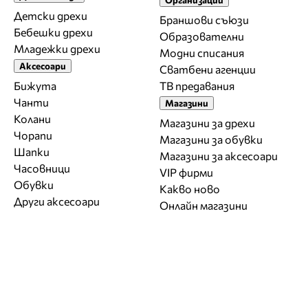
Детски дрехи
Браншови съюзи
Бебешки дрехи
Образователни
Младежки дрехи
Модни списания
Аксесоари
Сватбени агенции
Бижута
ТВ предавания
Чанти
Магазини
Колани
Магазини за дрехи
Чорапи
Магазини за обувки
Шапки
Магазини за aксесоари
Часовници
VIP фирми
Обувки
Какво ново
Други аксесоари
Онлайн магазини