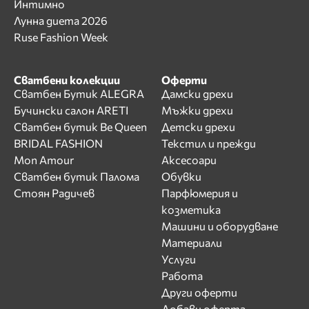
Интимно
Лунна диета 2026
Ruse Fashion Week
Сватбени колекции
Оферти
Сватбен Бутик ALEGRA
Дамски дрехи
Бучински салон ARETI
Мъжки дрехи
Сватбен бутик Be Queen
Детски дрехи
BRIDAL FASHION
Текстил и прежди
Mon Amour
Аксесоари
Сватбен бутик Палома
Обувки
Стоян Радичев
Парфюмерия и
козметика
Машини и оборудване
Материали
Услуги
Работа
Други оферти
Добави оферта