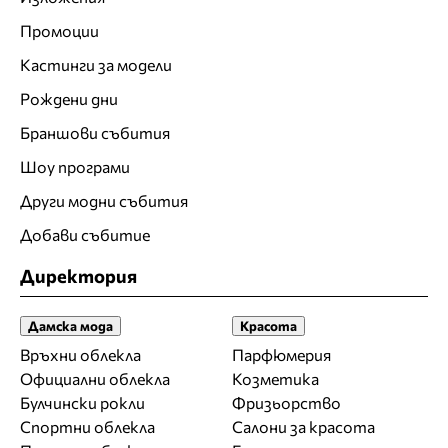
Промоции
Кастинги за модели
Рождени дни
Браншови събития
Шоу програми
Други модни събития
Добави събитие
Директория
Дамска мода
Красота
Връхни облекла
Парфюмерия
Официални облекла
Козметика
Булчински рокли
Фризьорство
Спортни облекла
Салони за красота