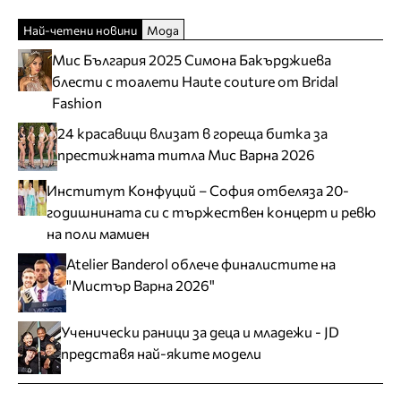
Най-четени новини
Мода
Мис България 2025 Симона Бакърджиева
блести с тоалети Haute couture от Bridal
Fashion
24 красавици влизат в гореща битка за
престижната титла Мис Варна 2026
Институт Конфуций – София отбеляза 20-
годишнината си с тържествен концерт и ревю
на поли мамиен
Atelier Banderol облече финалистите на
"Мистър Варна 2026"
Ученически раници за деца и младежи - JD
представя най-яките модели