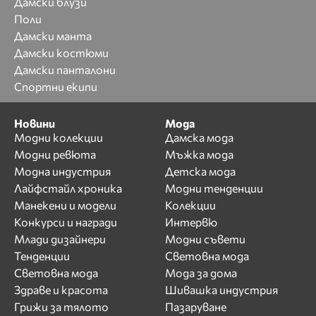
Дамски блузи
Поли
Дамски манта
Дамски костюми
Дамски панталони
Спортни екипи
Новини
Мода
Модни колекции
Дамска мода
Модни ревюта
Мъжка мода
Модна индустрия
Детска мода
Лайфстайл хроника
Модни тенденции
Манекени и модели
Колекции
Конкурси и награди
Интервю
Млади дизайнери
Модни съвети
Тенденции
Световна мода
Световна мода
Мода за дома
Здраве и красота
Шивашка индустрия
Грижи за тялото
Пазаруване