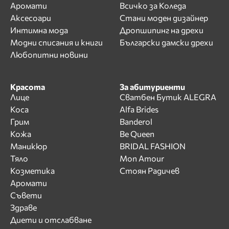
Аромати
Всичко за Коледа
Аксесоари
Стани моден дизайнер
Интимна мода
Дропшипинг на дрехи
Модни списания и книги
Български дамски дрехи
Любопитни новини
Красота
За абитуриенти
Лице
Сватбен Бутик ALEGRA
Коса
Alfa Brides
Грим
Banderol
Кожа
Be Queen
Маникюр
BRIDAL FASHION
Тяло
Mon Amour
Козметика
Стоян Радичев
Аромати
Съвети
Здраве
Диети и отслабване