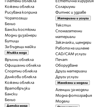
Плетени облекла
Естетична хирургия
Кожени облекла
Солариуми
Рисувана коприна
Фитнес и здраве
Чорапогащи
Материали и услуги
Бельо
Текстил
Бански костюми
Спомагателни
Модни дизайнери
материали
Бутици
Закачалки, щендери
За бъдещи майки
Работа на ишлеме
Мъжка мода
CAD/CAM услуги
Връхни облекла
Печат
Официални облекла
Оборудване
Спортни облекла
Други материали
Дънкови облекла
Други услуги
Кожени облекла
Манекени и модели
Вратовръзки
Агенции за модели
Бански
Модна фотография
Бельо
Модели
Детска мода
Организации