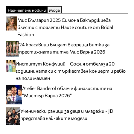
Най-четени новини
Мода
Мис България 2025 Симона Бакърджиева
блести с тоалети Haute couture от Bridal
Fashion
24 красавици влизат в гореща битка за
престижната титла Мис Варна 2026
Институт Конфуций – София отбеляза 20-
годишнината си с тържествен концерт и ревю
на поли мамиен
Atelier Banderol облече финалистите на
"Мистър Варна 2026"
Ученически раници за деца и младежи - JD
представя най-яките модели