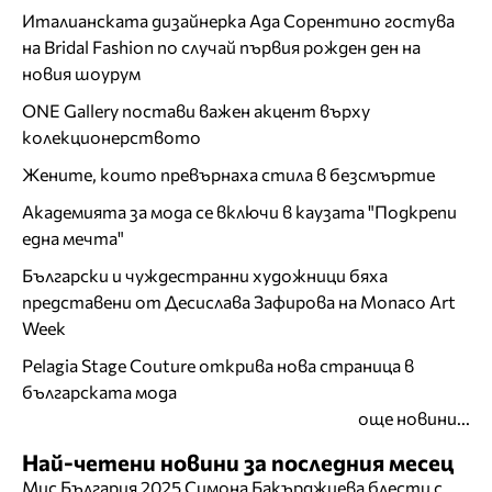
Италианската дизайнерка Ада Сорентино гостува
на Bridal Fashion по случай първия рожден ден на
новия шоурум
ONE Gallery постави важен акцент върху
колекционерството
Жените, които превърнаха стила в безсмъртие
Академията за мода се включи в каузата "Подкрепи
една мечта"
Български и чуждестранни художници бяха
представени от Десислава Зафирова на Monaco Art
Week
Pelagia Stage Couture открива нова страница в
българската мода
още новини...
Най-четени новини за последния месец
Мис България 2025 Симона Бакърджиева блести с