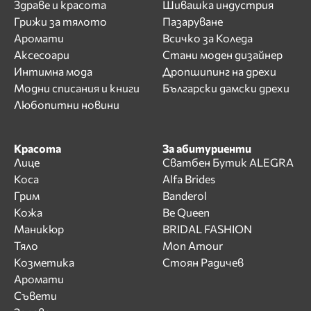
Здраве и красота
Шивашка индустрия
Грижи за тялото
Пазаруване
Аромати
Всичко за Коледа
Аксесоари
Стани моден дизайнер
Интимна мода
Дропшипинг на дрехи
Модни списания и книги
Български дамски дрехи
Любопитни новини
Красота
За абитуриенти
Лице
Сватбен Бутик ALEGRA
Коса
Alfa Brides
Грим
Banderol
Кожа
Be Queen
Маникюр
BRIDAL FASHION
Тяло
Mon Amour
Козметика
Стоян Радичев
Аромати
Съвети