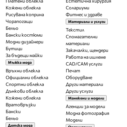
Плетени облекла
Естетична хирургия
Кожени облекла
Солариуми
Рисувана коприна
Фитнес и здраве
Чорапогащи
Материали и услуги
Бельо
Текстил
Бански костюми
Спомагателни
Модни дизайнери
материали
Бутици
Закачалки, щендери
За бъдещи майки
Работа на ишлеме
Мъжка мода
CAD/CAM услуги
Връхни облекла
Печат
Официални облекла
Оборудване
Спортни облекла
Други материали
Дънкови облекла
Други услуги
Кожени облекла
Манекени и модели
Вратовръзки
Агенции за модели
Бански
Модна фотография
Бельо
Модели
Детска мода
Организации