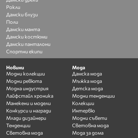
Рокли
Дамски блузи
Поли
Дамски манта
Дамски костюми
Дамски панталони
Спортни екипи
Новини
Мода
Модни колекции
Дамска мода
Модни ревюта
Мъжка мода
Модна индустрия
Детска мода
Лайфстайл хроника
Модни тенденции
Манекени и модели
Колекции
Конкурси и награди
Интервю
Млади дизайнери
Модни съвети
Тенденции
Световна мода
Световна мода
Мода за дома