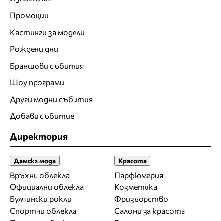
Промоции
Кастинги за модели
Рождени дни
Браншови събития
Шоу програми
Други модни събития
Добави събитие
Директория
Дамска мода
Красота
Връхни облекла
Парфюмерия
Официални облекла
Козметика
Булчински рокли
Фризьорство
Спортни облекла
Салони за красота