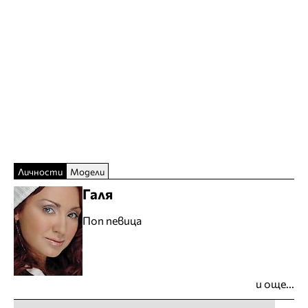
Личности
Модели
Галя
Поп певица
и още...