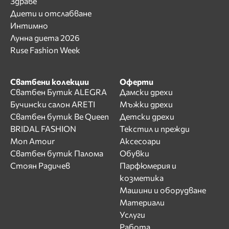
Здраве
Диети и отслабване
Интимно
Лунна диета 2026
Ruse Fashion Week
Сватбени колекции
Оферти
Сватбен Бутик ALEGRA
Дамски дрехи
Бучински салон ARETI
Мъжки дрехи
Сватбен бутик Be Queen
Детски дрехи
BRIDAL FASHION
Текстил и прежди
Mon Amour
Аксесоари
Сватбен бутик Палома
Обувки
Стоян Радичев
Парфюмерия и
козметика
Машини и оборудване
Материали
Услуги
Работа