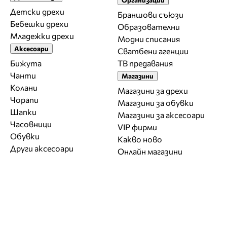
Детски дрехи
Браншови съюзи
Бебешки дрехи
Образователни
Младежки дрехи
Модни списания
Аксесоари
Сватбени агенции
Бижута
ТВ предавания
Чанти
Магазини
Колани
Магазини за дрехи
Чорапи
Магазини за обувки
Шапки
Магазини за aксесоари
Часовници
VIP фирми
Обувки
Какво ново
Други аксесоари
Онлайн магазини