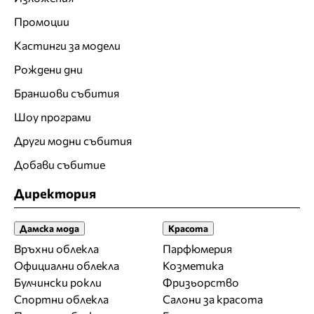
Промоции
Кастинги за модели
Рождени дни
Браншови събития
Шоу програми
Други модни събития
Добави събитие
Директория
Дамска мода
Красота
Връхни облекла
Парфюмерия
Официални облекла
Козметика
Булчински рокли
Фризьорство
Спортни облекла
Салони за красота