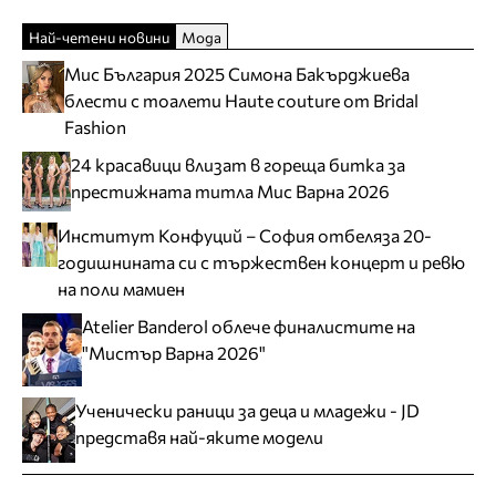
Най-четени новини
Мода
Мис България 2025 Симона Бакърджиева
блести с тоалети Haute couture от Bridal
Fashion
24 красавици влизат в гореща битка за
престижната титла Мис Варна 2026
Институт Конфуций – София отбеляза 20-
годишнината си с тържествен концерт и ревю
на поли мамиен
Atelier Banderol облече финалистите на
"Мистър Варна 2026"
Ученически раници за деца и младежи - JD
представя най-яките модели