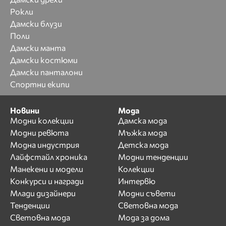
Рокли
Дамски блузи
Поли
Дамски манта
Дамски костюми
Дамски панталони
Спортни екипи
Новини
Мода
Модни колекции
Дамска мода
Модни ревюта
Мъжка мода
Модна индустрия
Детска мода
Лайфстайл хроника
Модни тенденции
Манекени и модели
Колекции
Конкурси и награди
Интервю
Млади дизайнери
Модни съвети
Тенденции
Световна мода
Световна мода
Мода за дома