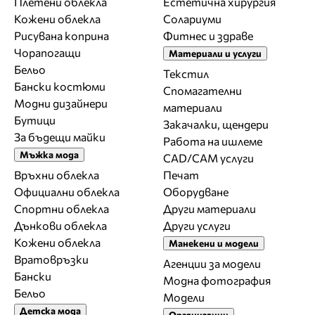
Плетени облекла
Естетична хирургия
Кожени облекла
Солариуми
Рисувана коприна
Фитнес и здраве
Чорапогащи
Материали и услуги
Бельо
Текстил
Бански костюми
Спомагателни
Модни дизайнери
материали
Бутици
Закачалки, щендери
За бъдещи майки
Работа на ишлеме
Мъжка мода
CAD/CAM услуги
Връхни облекла
Печат
Официални облекла
Оборудване
Спортни облекла
Други материали
Дънкови облекла
Други услуги
Кожени облекла
Манекени и модели
Вратовръзки
Агенции за модели
Бански
Модна фотография
Бельо
Модели
Детска мода
Организации