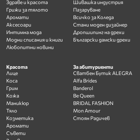
Здраве и красота
Шивашка индустрия
Грижи за тялото
Пазаруване
Аромати
Всичко за Коледа
Аксесоари
Стани моден дизайнер
Интимна мода
Дропшипинг на дрехи
Модни списания и книги
Български дамски дрехи
Любопитни новини
Красота
За абитуриенти
Лице
Сватбен Бутик ALEGRA
Коса
Alfa Brides
Грим
Banderol
Кожа
Be Queen
Маникюр
BRIDAL FASHION
Тяло
Mon Amour
Козметика
Стоян Радичев
Аромати
Съвети