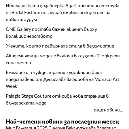
Италианската дизайнерка Ада Сорентино гостува
на Bridal Fashion по случай първия рожден ден на
новия шоурум
ONE Gallery постави важен акцент върху
колекционерството
Жените, които превърнаха стила в безсмъртие
Академията за мода се включи в каузата "Подкрепи
една мечта"
Български и чуждестранни художници бяха
представени от Десислава Зафирова на Monaco Art
Week
Pelagia Stage Couture открива нова страница в
българската мода
още новини...
Най-четени новини за последния месец
Мис България 2025 Симона Бакърджиева блести с