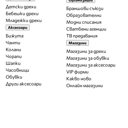
Детски дрехи
Браншови съюзи
Бебешки дрехи
Образователни
Младежки дрехи
Модни списания
Аксесоари
Сватбени агенции
Бижута
ТВ предавания
Чанти
Магазини
Колани
Магазини за дрехи
Чорапи
Магазини за обувки
Шапки
Магазини за aксесоари
Часовници
VIP фирми
Обувки
Какво ново
Други аксесоари
Онлайн магазини