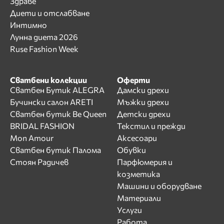
Здраве
Диети и отслабване
Интимно
Лунна диета 2026
Ruse Fashion Week
Сватбени колекции
Оферти
Сватбен Бутик ALEGRA
Дамски дрехи
Бучински салон ARETI
Мъжки дрехи
Сватбен бутик Be Queen
Детски дрехи
BRIDAL FASHION
Текстил и прежди
Mon Amour
Аксесоари
Сватбен бутик Палома
Обувки
Стоян Радичев
Парфюмерия и
козметика
Машини и оборудване
Материали
Услуги
Работа